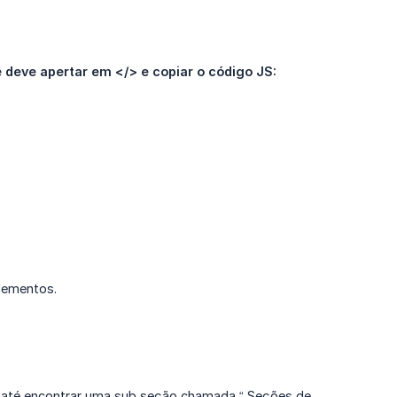
ê deve apertar em </> e copiar o código JS:
lementos.
o até encontrar uma sub seção chamada “ Seções de