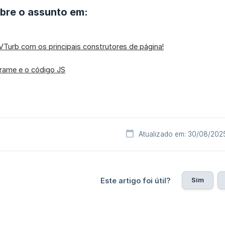
obre o assunto em:
VTurb com os principais construtores de página!
frame e o código JS
Atualizado em: 30/08/202
Sim
Este artigo foi útil?