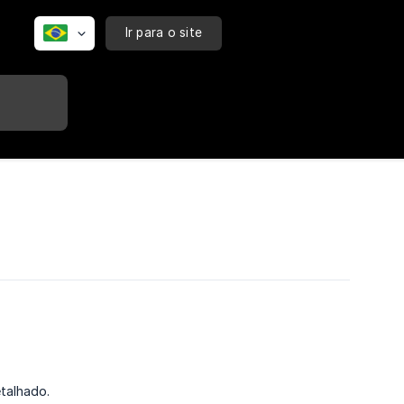
Ir para o site
talhado.