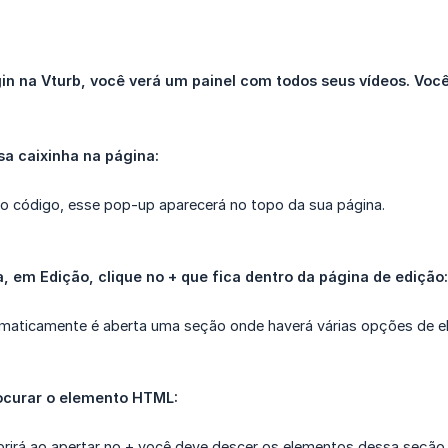
gin na Vturb, você verá um painel com todos seus vídeos. Voc
a caixinha na página:
 o código, esse pop-up aparecerá no topo da sua página.
, em Edição, clique no + que fica dentro da página de edição:
tomaticamente é aberta uma seção onde haverá várias opções de e
ocurar o elemento HTML:
rirá ao apertar no + você deve descer os elementos dessa seçã