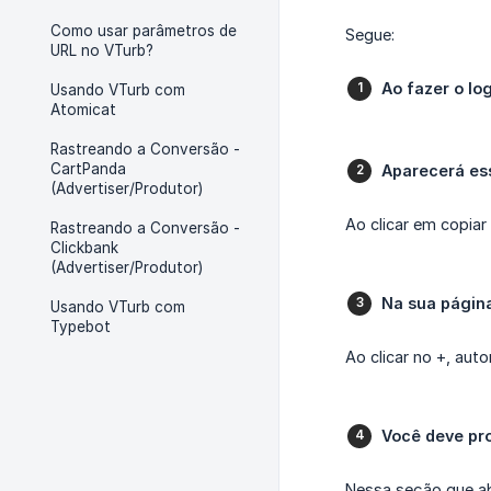
Como usar parâmetros de
Segue:
URL no VTurb?
Ao fazer o lo
Usando VTurb com
Atomicat
Rastreando a Conversão -
CartPanda
Aparecerá ess
(Advertiser/Produtor)
Ao clicar em copiar
Rastreando a Conversão -
Clickbank
(Advertiser/Produtor)
Na sua página
Usando VTurb com
Typebot
Ao clicar no +, au
Você deve pr
Nessa seção que ab