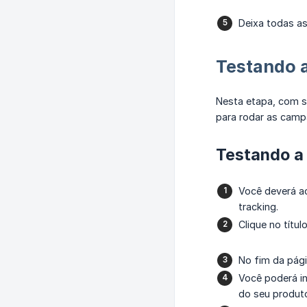
Deixa todas as
Testando 
Nesta etapa, com s
para rodar as camp
Testando a
Você deverá a
tracking.
Clique no títul
No fim da pági
Você poderá in
do seu produt