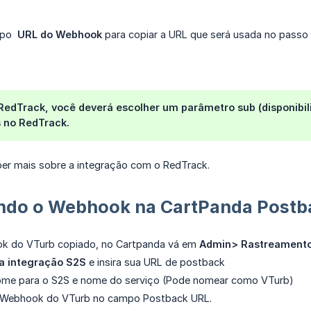
mpo
 URL do Webhook
para copiar a URL que será usada no passo
 RedTrack, você deverá escolher um parâmetro sub (disponibi
 no RedTrack.
er mais sobre a integração com o RedTrack.
ndo o Webhook na CartPanda Postb
k do VTurb copiado, no Cartpanda vá em
Admin> Rastreamento
a integração S2S
e insira sua URL de postback
me para o S2S e nome do serviço (Pode nomear como VTurb)
 Webhook do VTurb no campo Postback URL.