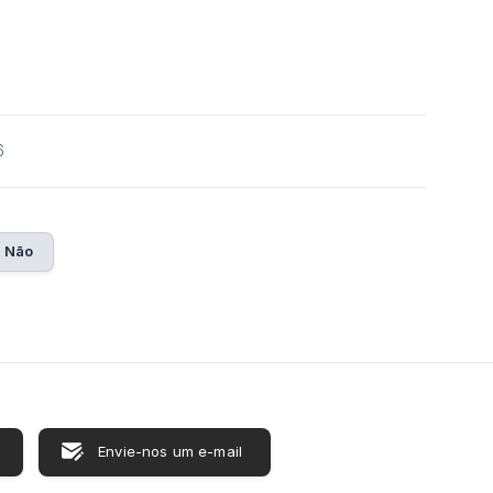
6
Não
Envie-nos um e-mail