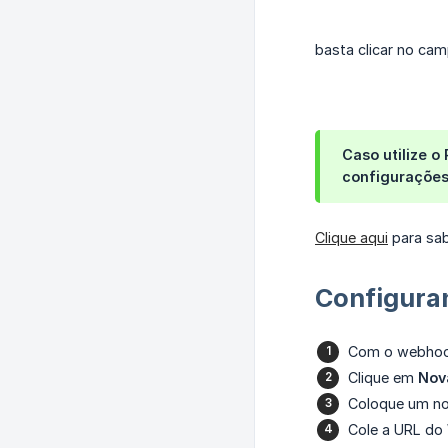
basta clicar no ca
Caso utilize o
configurações
Clique aqui
para sab
Configura
Com o webhoo
Clique em
Nov
Coloque um no
Cole a URL do