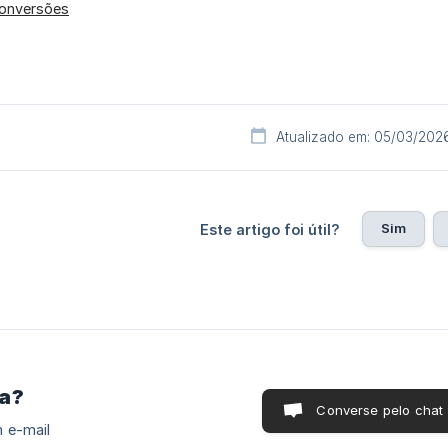
onversões
Atualizado em: 05/03/202
Sim
Este artigo foi útil?
ra?
Converse pelo chat
 e-mail