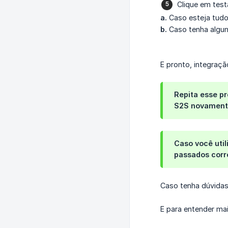
Clique em testa
a.
Caso esteja tudo
b.
Caso tenha algu
E pronto, integraç
Repita esse pr
S2S novamen
Caso você util
passados corr
Caso tenha dúvidas
E para entender mai